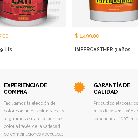
9.00
$
1,499.00
9 Lts
IMPERCASTHER 3 años
EXPERIENCIA DE
GARANTÍA DE
COMPRA
CALIDAD
Facilitamos la elección de
Productos elaborado
color con un muestrario real y
más de sesenta años 
te guiamos en la elección de
experiencia, 100% me
color a través de la variedad
de combinaciones adecuadas