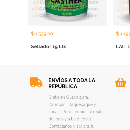
$
1,539.00
$
1,19
Sellador 19 Lts
LAIT 1
ENVÍOS A TODA LA
REPÚBLICA
Gratis en Guadalajara,
Zapopan, Tlaquepaque y
Tonalá. Pero también al resto
del país y a bajo costo.
Contáctanos y solicita tu