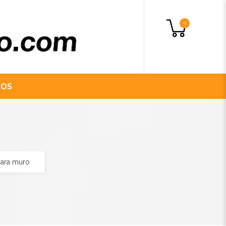
0
NOS
ara muro