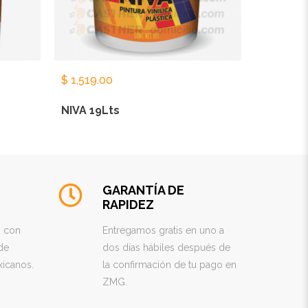
$
1,519.00
NIVA 19Lts
GARANTÍA DE
RAPIDEZ
s con
Entregamos gratis en uno a
de
dos días hábiles después de
xicanos.
la confirmación de tu pago en
ZMG.