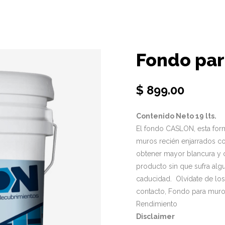
Fondo pa
$
899.00
Contenido Neto 19 lts.
El fondo CASLON, esta for
muros recién enjarrados co
obtener mayor blancura y c
producto sin que sufra al
caducidad. Olvídate de lo
contacto, Fondo para muro
Rendimiento
Disclaimer