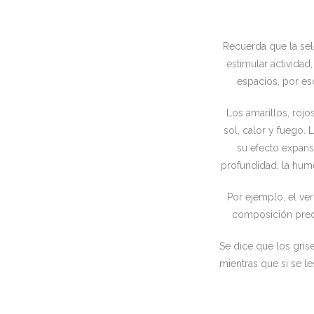
Recuerda que la sel
estimular actividad
espacios, por es
Los amarillos, rojo
sol, calor y fuego.
su efecto expansi
profundidad, la hume
Por ejemplo, el ve
composición predom
Se dice que los gris
mientras que si se l