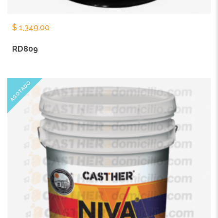
$
1,349.00
RD809
AGOTADO