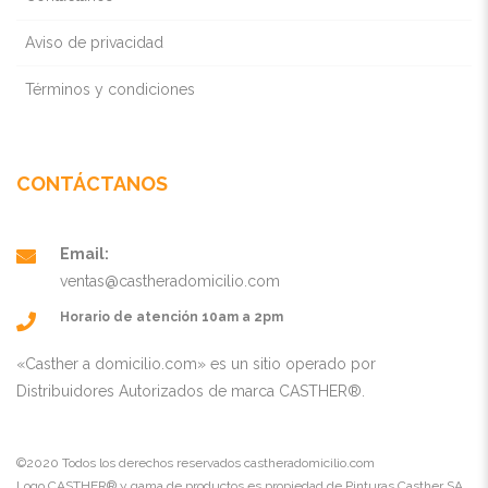
Aviso de privacidad
Términos y condiciones
CONTÁCTANOS
Email:
ventas@castheradomicilio.com
Horario de atención 10am a 2pm
«Casther a domicilio.com» es un sitio operado por
Distribuidores Autorizados de marca CASTHER®.
©2020 Todos los derechos reservados castheradomicilio.com
Logo CASTHER® y gama de productos es propiedad de Pinturas Casther SA