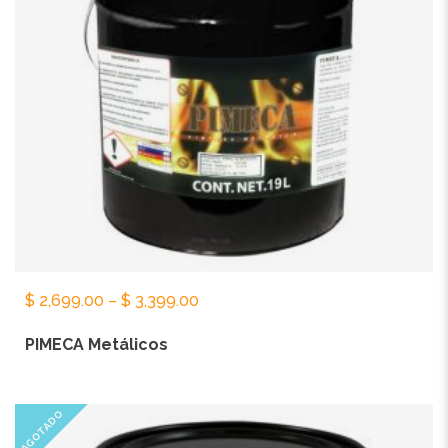
$
2,699.00
–
$
3,399.00
PIMECA Metálicos
AGOTADO